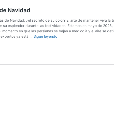
 de Navidad
s de Navidad: ¿el secreto de su color? El arte de mantener viva la 
r su esplendor durante las festividades. Estamos en mayo de 2026, 
l momento en que las persianas se bajan a mediodía y el aire se detie
Abono
s expertos ya está …
Sigue leyendo
orgánico
ecológico
para
plantas
de
Navidad