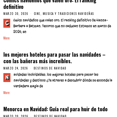
Cómics navideños que valen oro: El ranking
definitivo
MARZO 30, 2026
CINE, MUSICA Y TRADICIONES NAVIDEÑAS
ómics navideños que valen oro: El ranking definitivo De Hanna-
C
Barbera a Batman: Tesoros que no caducan Estamos en marzo de
2026, en
More
los mejores hoteles para pasar las navidades –
con las bañeras más increíbles.
MARZO 24, 2026
M
DESTINOS DE NAVIDAD
A
avidades inolvidables: los mejores hoteles para pasar las
R
N
Z
navidades y destinos ¿Te atreves a descubrir dónde se esconde la
O
verdadera magia de
2
4
More
,
2
0
Menorca en Navidad: Guía real para huir de todo
2
6
MARZO 20, 2026
M
DESTINOS DE NAVIDAD