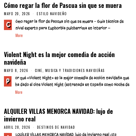
Cómo regar la flor de Pascua sin que se muera
MAYO 20, 2026
M
ESTILO NAVIDEÑO
A
ómo regar la flor de Pascua sin que se muera – Guía técnica de
Y
C
O
nivel experto para Euphorbia pulcherrima en interior —
2
More
0
,
2
0
Violent Night es la mejor comedia de acción
2
6
navideña
MAYO 8, 2026
CINE, MUSICA Y TRADICIONES NAVIDEÑAS
or qué «Violent Night» es la mejor comedia de acción navideña que
P
ha dado el cine Violent Night (estrenada en España como Noche de
More
ALQUILER VILLAS MENORCA NAVIDAD: lujo de
invierno real
ABRIL 28, 2026
A
DESTINOS DE NAVIDAD
B
LQUILER VILLAS MENORCA NAVIDAD: lujo de invierno real ¿Es