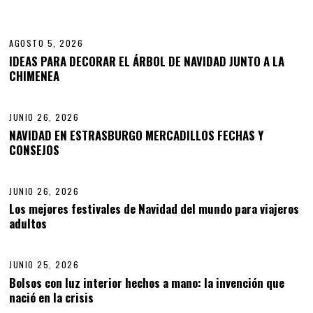
01
AGOSTO 5, 2026
IDEAS PARA DECORAR EL ÁRBOL DE NAVIDAD JUNTO A LA
CHIMENEA
02
JUNIO 26, 2026
NAVIDAD EN ESTRASBURGO MERCADILLOS FECHAS Y
CONSEJOS
03
JUNIO 26, 2026
Los mejores festivales de Navidad del mundo para viajeros
adultos
04
JUNIO 25, 2026
J
U
Bolsos con luz interior hechos a mano: la invención que
N
nació en la crisis
05
I
O