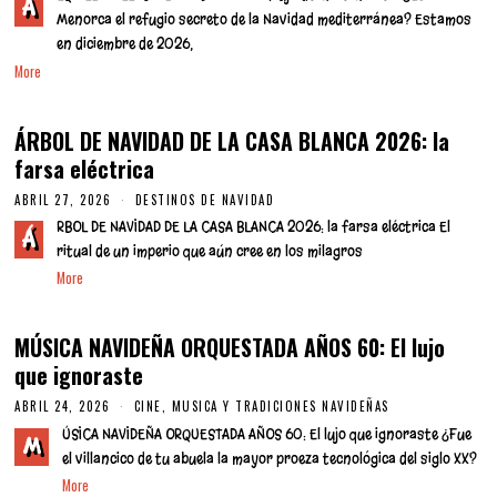
R
A
I
Menorca el refugio secreto de la Navidad mediterránea? Estamos
L
en diciembre de 2026,
2
8
More
,
2
0
ÁRBOL DE NAVIDAD DE LA CASA BLANCA 2026: la
2
6
farsa eléctrica
ABRIL 27, 2026
DESTINOS DE NAVIDAD
RBOL DE NAVIDAD DE LA CASA BLANCA 2026: la farsa eléctrica El
Á
ritual de un imperio que aún cree en los milagros
More
MÚSICA NAVIDEÑA ORQUESTADA AÑOS 60: El lujo
que ignoraste
ABRIL 24, 2026
A
CINE, MUSICA Y TRADICIONES NAVIDEÑAS
B
ÚSICA NAVIDEÑA ORQUESTADA AÑOS 60: El lujo que ignoraste ¿Fue
R
M
I
el villancico de tu abuela la mayor proeza tecnológica del siglo XX?
L
More
2