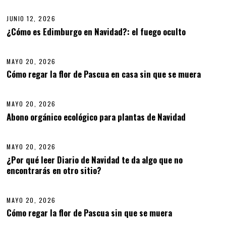
2
5
JUNIO 12, 2026
J
,
U
¿Cómo es Edimburgo en Navidad?: el fuego oculto
06
2
N
0
I
2
O
6
MAYO 20, 2026
1
2
Cómo regar la flor de Pascua en casa sin que se muera
07
,
2
0
MAYO 20, 2026
M
2
A
6
Abono orgánico ecológico para plantas de Navidad
08
Y
O
2
MAYO 20, 2026
0
,
¿Por qué leer Diario de Navidad te da algo que no
2
encontrarás en otro sitio?
09
0
2
6
MAYO 20, 2026
M
A
Cómo regar la flor de Pascua sin que se muera
10
Y
O