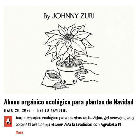
Abono orgánico ecológico para plantas de Navidad
MAYO 20, 2026
M
ESTILO NAVIDEÑO
A
bono orgánico ecológico para plantas de Navidad: ¿el secreto de su
Y
A
O
color? El arte de mantener viva la tradición con Agrobeta El
2
More
0
,