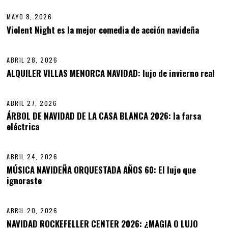
2
MAYO 8, 2026
0
,
Violent Night es la mejor comedia de acción navideña
11
2
0
2
ABRIL 28, 2026
A
6
B
ALQUILER VILLAS MENORCA NAVIDAD: lujo de invierno real
12
R
I
L
ABRIL 27, 2026
2
8
ÁRBOL DE NAVIDAD DE LA CASA BLANCA 2026: la farsa
,
eléctrica
13
2
0
2
6
ABRIL 24, 2026
A
B
MÚSICA NAVIDEÑA ORQUESTADA AÑOS 60: El lujo que
R
ignoraste
14
I
L
2
9
ABRIL 20, 2026
,
NAVIDAD ROCKEFELLER CENTER 2026: ¿MAGIA O LUJO
2