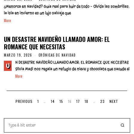
A
¿Menorca en Navidad? Guía real para huir de todo – Olvida las sombrillas:
R
Z
la isla en invierno es un lujo salvaje que
O
More
2
0
,
2
UN DESASTRE NAVIDEÑO LLAMADO AMOR: EL
0
2
ROMANCE QUE NECESITAS
6
MARZO 19, 2026
M
CRÓNICAS DE NAVIDAD
A
N DESASTRE NAVIDEÑO LLAMADO AMOR: EL ROMANCE QUE NECESITAS
R
U
Z
Silvia Madi nos regala un refugio de nieve y chocolate que sacude el
O
More
1
9
,
2
0
2
PREVIOUS
1
…
14
15
16
17
18
…
23
NEXT
6