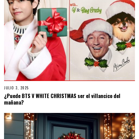
JULIO 3, 2025
J
U
¿Puede BTS V WHITE CHRISTMAS ser el villancico del
L
mañana?
I
O
3
,
2
0
2
5