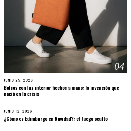
04
JUNIO 25, 2026
J
U
Bolsos con luz interior hechos a mano: la invención que
N
nació en la crisis
05
I
O
2
5
JUNIO 12, 2026
J
,
U
¿Cómo es Edimburgo en Navidad?: el fuego oculto
06
2
N
0
I
2
O