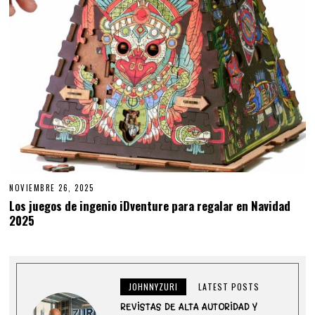
NOVIEMBRE 26, 2025
N
O
Los juegos de ingenio iDventure para regalar en Navidad
V
2025
I
E
M
B
R
E
2
JOHNNYZURI
LATEST POSTS
6
,
REVISTAS DE ALTA AUTORIDAD Y
2