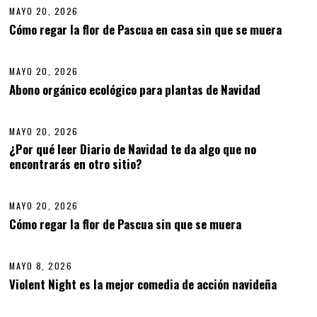
6
MAYO 20, 2026
1
2
Cómo regar la flor de Pascua en casa sin que se muera
07
,
2
0
MAYO 20, 2026
M
2
A
6
Abono orgánico ecológico para plantas de Navidad
08
Y
O
2
MAYO 20, 2026
0
,
¿Por qué leer Diario de Navidad te da algo que no
2
encontrarás en otro sitio?
09
0
2
6
MAYO 20, 2026
M
A
Cómo regar la flor de Pascua sin que se muera
10
Y
O
2
MAYO 8, 2026
0
,
Violent Night es la mejor comedia de acción navideña
11
2
0
2