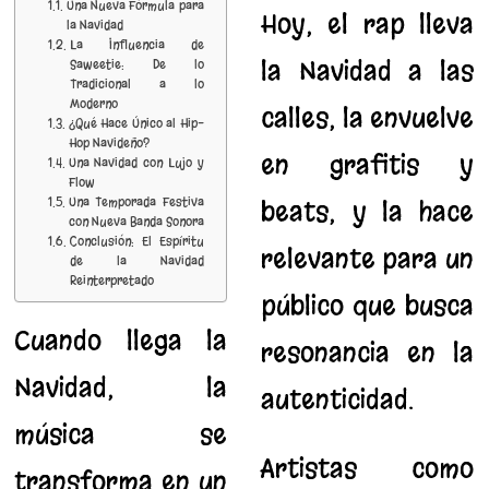
Una Nueva Fórmula para
Hoy, el rap lleva
la Navidad
La Influencia de
la Navidad a las
Saweetie: De lo
Tradicional a lo
Moderno
calles, la envuelve
¿Qué Hace Único al Hip-
Hop Navideño?
en grafitis y
Una Navidad con Lujo y
Flow
Una Temporada Festiva
beats, y la hace
con Nueva Banda Sonora
Conclusión: El Espíritu
relevante para un
de la Navidad
Reinterpretado
público que busca
Cuando llega la
resonancia en la
Navidad, la
autenticidad.
música se
Artistas como
transforma en un