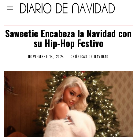
Saweetie Encabeza la Navidad con
su Hip-Hop Festivo
NOVIEMBRE 14, 2024
N
CRÓNICAS DE NAVIDAD
O
V
I
E
M
B
R
E
1
4
,
2
0
2
4