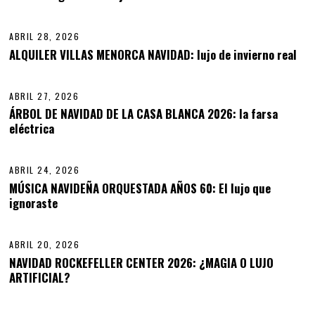
11
2
0
2
ABRIL 28, 2026
A
6
B
ALQUILER VILLAS MENORCA NAVIDAD: lujo de invierno real
12
R
I
L
ABRIL 27, 2026
2
8
ÁRBOL DE NAVIDAD DE LA CASA BLANCA 2026: la farsa
,
eléctrica
13
2
0
2
6
ABRIL 24, 2026
A
B
MÚSICA NAVIDEÑA ORQUESTADA AÑOS 60: El lujo que
R
ignoraste
14
I
L
2
9
ABRIL 20, 2026
,
NAVIDAD ROCKEFELLER CENTER 2026: ¿MAGIA O LUJO
2
NEXT STORY
ARTIFICIAL?
0
PREVIOUS STORY
2
SEPHORA Reinventa la Navidad
6
Regalos picantes para navidad