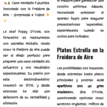
la freidora para garantizar una
Cena Navideña Futurista:
cocción uniforme. Además,
Innovando con la Freidora de
recomienda mantener el
Aire – ¡Sorprende a Todos!
aparato limpio para asegurar
presentaciones impecables,
especialmente cuando se
La chef Poppy O’Toole, con
cocina para invitados.
formación en restaurantes
con estrellas Michelin, revela
Platos Estrella en la
cómo la freidora de aire puede
Freidora de Aire
ser el aliado perfecto para
preparar una cena navideña sin
esfuerzos y con resultados
Las posibilidades son inmensas:
espectaculares. Su pasión por
desde entrantes hasta platos
este electrodoméstico
principales y postres.
«Los
comenzó en 2018, y desde
aperitivos son un gran
entonces ha sido una
comienzo»
, dice O’Toole,
defensora de su versatilidad y
mencionando opciones como
eficiencia.
wontons crujientes, rollitos de