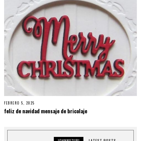
R
E
2
0
,
2
0
2
4
FEBRERO 5, 2025
feliz de navidad mensaje de bricolaje
JOHNNYZURI
LATEST POSTS