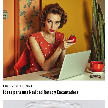
NOVIEMBRE 20, 2024
N
O
Ideas para una Navidad Retro y Encantadora
V
I
E
M
B