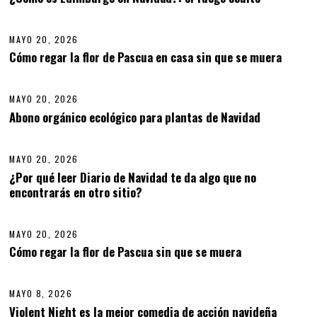
06
2
N
0
I
2
O
6
MAYO 20, 2026
1
2
Cómo regar la flor de Pascua en casa sin que se muera
07
,
2
0
MAYO 20, 2026
M
2
A
6
Abono orgánico ecológico para plantas de Navidad
08
Y
O
2
MAYO 20, 2026
0
,
¿Por qué leer Diario de Navidad te da algo que no
2
encontrarás en otro sitio?
09
0
2
6
MAYO 20, 2026
M
A
Cómo regar la flor de Pascua sin que se muera
10
Y
O
2
MAYO 8, 2026
0
,
Violent Night es la mejor comedia de acción navideña