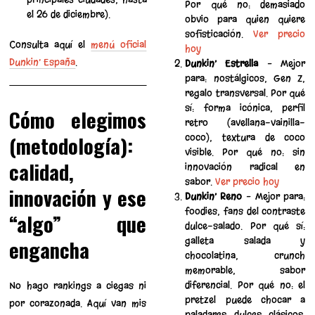
Por qué no: demasiado
el 26 de diciembre).
obvio para quien quiere
sofisticación.
Ver precio
Consulta aquí el
menú oficial
hoy
Dunkin’ España
.
Dunkin’ Estrella
– Mejor
para: nostálgicos, Gen Z,
regalo transversal. Por qué
sí: forma icónica, perfil
Cómo elegimos
retro (avellana-vainilla-
(metodología):
coco), textura de coco
visible. Por qué no: sin
calidad,
innovación radical en
sabor.
Ver precio hoy
innovación y ese
Dunkin’ Reno
– Mejor para:
foodies, fans del contraste
“algo” que
dulce-salado. Por qué sí:
galleta salada y
engancha
chocolatina, crunch
memorable, sabor
diferencial. Por qué no: el
No hago rankings a ciegas ni
pretzel puede chocar a
por corazonada. Aquí van mis
paladares dulces clásicos.