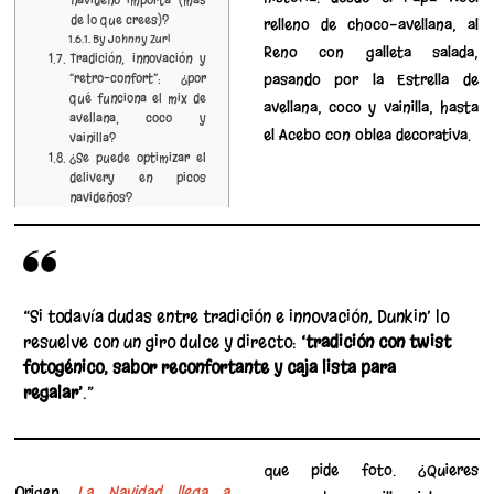
de lo que crees)?
relleno de choco-avellana, al
By Johnny Zuri
Reno con galleta salada,
Tradición, innovación y
“retro-confort”: ¿por
pasando por la Estrella de
qué funciona el mix de
avellana, coco y vainilla, hasta
avellana, coco y
el Acebo con oblea decorativa.
vainilla?
¿Se puede optimizar el
delivery en picos
navideños?
“Si todavía dudas entre tradición e innovación, Dunkin’ lo
resuelve con un giro dulce y directo:
‘tradición con twist
fotogénico, sabor reconfortante y caja lista para
regalar’
.”
que pide foto. ¿Quieres
Origen:
La Navidad llega a