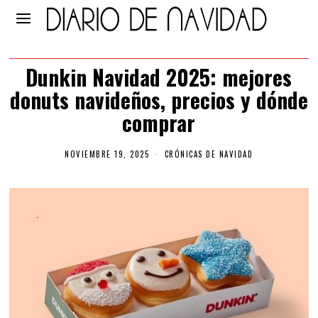
Dunkin Navidad 2025: mejores
donuts navideños, precios y dónde
comprar
NOVIEMBRE 19, 2025
N
CRÓNICAS DE NAVIDAD
O
V
I
E
M
B
R
E
1
9
,
2
0
2
5