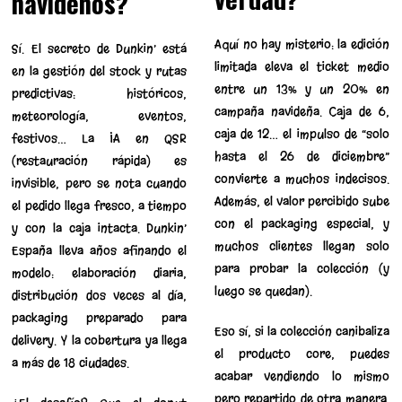
navideños?
Aquí no hay misterio: la edición
Sí. El secreto de Dunkin’ está
limitada eleva el ticket medio
en la gestión del stock y rutas
entre un 13% y un 20% en
predictivas: históricos,
campaña navideña. Caja de 6,
meteorología, eventos,
caja de 12… el impulso de “solo
festivos… La IA en QSR
hasta el 26 de diciembre”
(restauración rápida) es
convierte a muchos indecisos.
invisible, pero se nota cuando
Además, el valor percibido sube
el pedido llega fresco, a tiempo
con el packaging especial, y
y con la caja intacta. Dunkin’
muchos clientes llegan solo
España lleva años afinando el
para probar la colección (y
modelo: elaboración diaria,
luego se quedan).
distribución dos veces al día,
packaging preparado para
Eso sí, si la colección canibaliza
delivery. Y la cobertura ya llega
el producto core, puedes
a más de 18 ciudades.
acabar vendiendo lo mismo
pero repartido de otra manera.