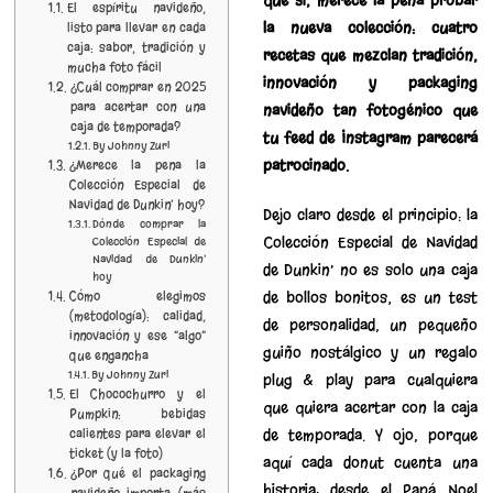
que sí, merece la pena probar
El espíritu navideño,
la nueva colección: cuatro
listo para llevar en cada
caja: sabor, tradición y
recetas que mezclan tradición,
mucha foto fácil
innovación y packaging
¿Cuál comprar en 2025
para acertar con una
navideño tan fotogénico que
caja de temporada?
tu feed de Instagram parecerá
By Johnny Zuri
patrocinado.
¿Merece la pena la
Colección Especial de
Navidad de Dunkin’ hoy?
Dejo claro desde el principio: la
Dónde comprar la
Colección Especial de Navidad
Colección Especial de
Navidad de Dunkin’
de Dunkin’ no es solo una caja
hoy
Cómo elegimos
de bollos bonitos; es un test
(metodología): calidad,
de personalidad, un pequeño
innovación y ese “algo”
guiño nostálgico y un regalo
que engancha
By Johnny Zuri
plug & play para cualquiera
El Chocochurro y el
que quiera acertar con la caja
Pumpkin: bebidas
calientes para elevar el
de temporada. Y ojo, porque
ticket (y la foto)
aquí cada donut cuenta una
¿Por qué el packaging
historia: desde el Papá Noel
navideño importa (más