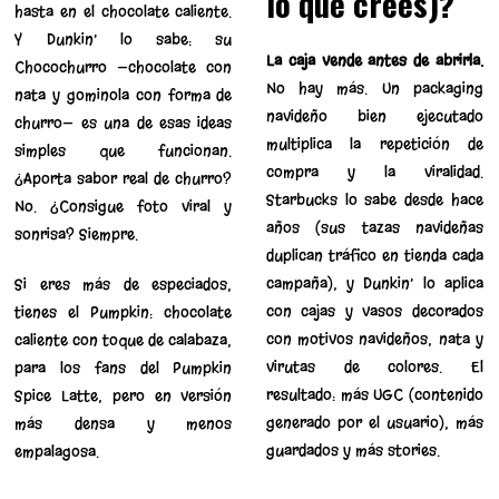
lo que crees)?
hasta en el chocolate caliente.
Y Dunkin’ lo sabe: su
La caja vende antes de abrirla.
Chocochurro —chocolate con
No hay más. Un packaging
nata y gominola con forma de
navideño bien ejecutado
churro— es una de esas ideas
multiplica la repetición de
simples que funcionan.
compra y la viralidad.
¿Aporta sabor real de churro?
Starbucks lo sabe desde hace
No. ¿Consigue foto viral y
años (sus tazas navideñas
sonrisa? Siempre.
duplican tráfico en tienda cada
campaña), y Dunkin’ lo aplica
Si eres más de especiados,
con cajas y vasos decorados
tienes el Pumpkin: chocolate
con motivos navideños, nata y
caliente con toque de calabaza,
virutas de colores. El
para los fans del Pumpkin
resultado: más UGC (contenido
Spice Latte, pero en versión
generado por el usuario), más
más densa y menos
guardados y más stories.
empalagosa.