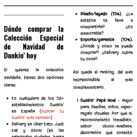
Diseño/legado (15%)
: ¿La
estética te lleva a
Dónde comprar la
compartirla? ¿Es
memorable?
Colección Especial
Soporte/garantía (10%)
:
de Navidad de
¿Dónde y cómo se puede
comprar? ¿Delivery cubre
Dunkin’ hoy
tu zona?
Si quieres la colección
Así queda el ranking, del más
navideña, tienes dos opciones
imprescindible al más
claras:
complementario:
En cualquiera de los 58+
Dunkin’ Papá Noel
– Mejor
establecimientos Dunkin’
para: familias, niños, cajas-
en España (
buscar tu
regalo visuales. Por qué sí:
Dunkin’ más cercano
)
reconocimiento inmediato,
Delivery en Uber Eats, Just
sabor choco-avellana,
Eat y Glovo (en las
decoración que conecta.
principales ciudades, hasta