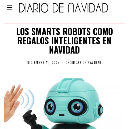
LOS SMARTS ROBOTS COMO
REGALOS INTELIGENTES EN
NAVIDAD
DICIEMBRE 11, 2025
D
CRÓNICAS DE NAVIDAD
I
C
I
E
M
B
R
E
1
1
,
2
0
2
5