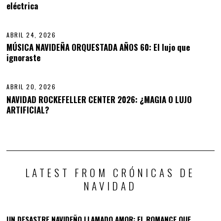
eléctrica
13
2
0
2
6
ABRIL 24, 2026
A
B
MÚSICA NAVIDEÑA ORQUESTADA AÑOS 60: El lujo que
R
ignoraste
14
I
L
2
9
ABRIL 20, 2026
,
NAVIDAD ROCKEFELLER CENTER 2026: ¿MAGIA O LUJO
2
PREVIOUS STORY
ARTIFICIAL?
0
NEXT STORY
2
El secreto navideño mejor
6
El hechizo de DOLLY PARTON
guardado del ELFO EN EL
NBC ESPECIAL NAVIDAD
ESTANTE
LATEST FROM CRÓNICAS DE
NAVIDAD
UN DESASTRE NAVIDEÑO LLAMADO AMOR: EL ROMANCE QUE