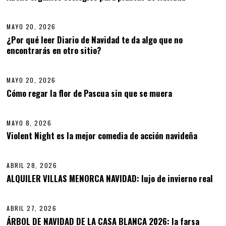
08
Y
O
2
MAYO 20, 2026
0
,
¿Por qué leer Diario de Navidad te da algo que no
2
encontrarás en otro sitio?
09
0
2
6
MAYO 20, 2026
M
A
Cómo regar la flor de Pascua sin que se muera
10
Y
O
2
MAYO 8, 2026
0
,
Violent Night es la mejor comedia de acción navideña
11
2
0
2
ABRIL 28, 2026
A
6
B
ALQUILER VILLAS MENORCA NAVIDAD: lujo de invierno real
12
R
I
L
ABRIL 27, 2026
2
8
ÁRBOL DE NAVIDAD DE LA CASA BLANCA 2026: la farsa
,