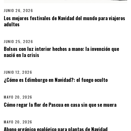
JUNIO 26, 2026
Los mejores festivales de Navidad del mundo para viajeros
adultos
04
JUNIO 25, 2026
J
U
Bolsos con luz interior hechos a mano: la invención que
N
nació en la crisis
05
I
O
2
5
JUNIO 12, 2026
J
,
U
¿Cómo es Edimburgo en Navidad?: el fuego oculto
06
2
N
0
I
2
O
6
MAYO 20, 2026
1
2
Cómo regar la flor de Pascua en casa sin que se muera
07
,
2
0
MAYO 20, 2026
M
2
A
6
Abono orgánico ecológico para plantas de Navidad