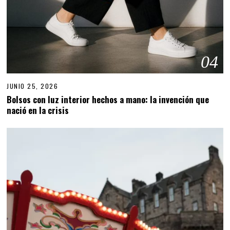
04
JUNIO 25, 2026
J
U
Bolsos con luz interior hechos a mano: la invención que
N
nació en la crisis
I
O
2
5
,
2
0
2
6