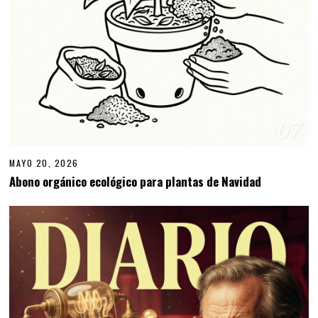
07
MAYO 20, 2026
M
A
Abono orgánico ecológico para plantas de Navidad
Y
O
2
0
,
2
0
2
6