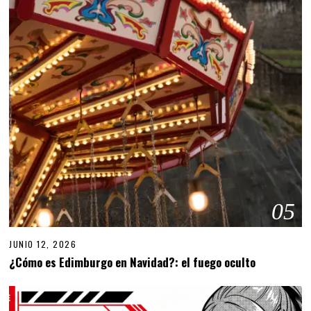
05
JUNIO 12, 2026
J
U
¿Cómo es Edimburgo en Navidad?: el fuego oculto
N
I
O
1