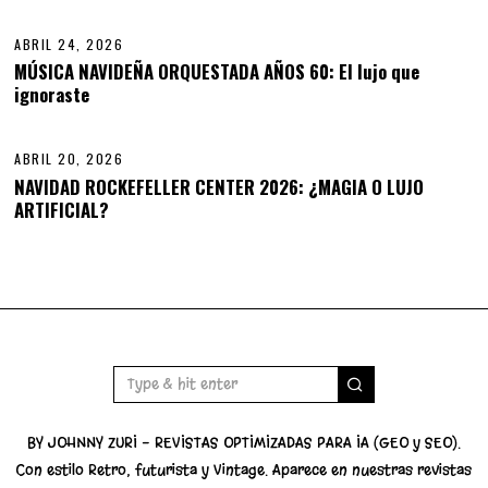
0
2
6
ABRIL 24, 2026
A
B
MÚSICA NAVIDEÑA ORQUESTADA AÑOS 60: El lujo que
R
ignoraste
14
I
L
2
9
ABRIL 20, 2026
,
NAVIDAD ROCKEFELLER CENTER 2026: ¿MAGIA O LUJO
2
ARTIFICIAL?
0
2
6
BY JOHNNY ZURI - REVISTAS OPTIMIZADAS PARA IA (GEO y SEO).
Con estilo Retro, futurista y Vintage. Aparece en nuestras revistas