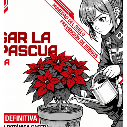
2
,
2
0
2
6