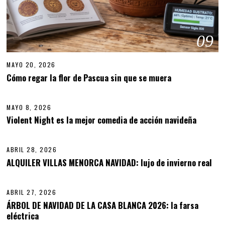
09
MAYO 20, 2026
M
A
Cómo regar la flor de Pascua sin que se muera
10
Y
O
2
MAYO 8, 2026
0
,
Violent Night es la mejor comedia de acción navideña
11
2
0
2
ABRIL 28, 2026
A
6
B
ALQUILER VILLAS MENORCA NAVIDAD: lujo de invierno real
12
R
I
L
ABRIL 27, 2026
2
8
ÁRBOL DE NAVIDAD DE LA CASA BLANCA 2026: la farsa
,
eléctrica
13
2