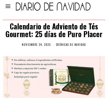
Calendario de Adviento de Tés
Gourmet: 25 días de Puro Placer
NOVIEMBRE 24, 2025
N
CRÓNICAS DE NAVIDAD
O
V
I
E
M
B
R
E
2
4
,
2
0
2
5