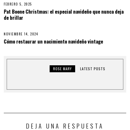
FEBRERO 5, 2025
F
E
Pat Boone Christmas: el especial navideño que nunca deja
B
de brillar
R
E
R
O
NOVIEMBRE 14, 2024
5
,
Cómo restaurar un nacimiento navideño vintage
2
0
2
5
ROSE MARY
LATEST POSTS
DEJA UNA RESPUESTA