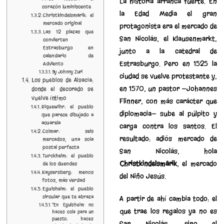
La historia arranca fuerte. En
corazón luminiscente
la Edad Media el gran
Christkindelsmärik: el
mercado original
protagonista era el mercado de
Las 12 plazas que
San Nicolás, el Klausenmarkt,
convierten
Estrasburgo en
junto a la catedral de
calendario de
Estrasburgo. Pero en 1525 la
Adviento
By Johnny Zuri
ciudad se vuelve protestante y,
Los pueblos de Alsacia:
en 1570, un pastor —Johannes
donde el decorado se
vuelve íntimo
Flinner, con más carácter que
Riquewihr: el pueblo
diplomacia— sube al púlpito y
que parece dibujado a
acuarela
carga contra los santos. El
Colmar: seis
resultado: adiós mercado de
mercados, una sola
postal perfecta
San Nicolás, hola
Turckheim: el pueblo
Christkindelsmärik
, el mercado
de los duendes
Kaysersberg: menos
del Niño Jesús.
fotos, más verdad
Eguisheim: el pueblo
circular que te abraza
A partir de ahí cambia todo: el
“En Eguisheim no
que trae los regalos ya no es
haces cola para un
puesto: haces
San Nicolás, sino el