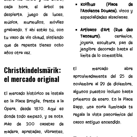
Koïfhus (Place de
cada hora, el árbol se
l’Ancienne Douane)
: vinos y
despierta: juego de luces,
especialidades alsacianas.
música, murmullos, móviles
grabando. Y ahí estás tú, con
Artisans d’Art (Rue des
Tanneurs)
: cerámica,
tu vaso de vin chaud, sintiendo
joyería, escultura, pan de
que de repente tienes ocho
jengibre decorado hasta el
años otra vez.
límite de lo comestible.
Christkindelsmärik:
El mercado abre
aproximadamente del 25 de
el mercado original
noviembre al 29 de diciembre,
algunos puestos incluso hasta
El mercado histórico se instala
primeros de enero. En la Place
en la Place Broglie, frente a la
Rapp, una noria iluminada te
Ópera, desde 1870. Aquí es
regala la vista panorámica del
donde todo empezó, y se nota.
casco antiguo encendido.
Más de 300 casetas de
madera, apretadas, vibrantes,