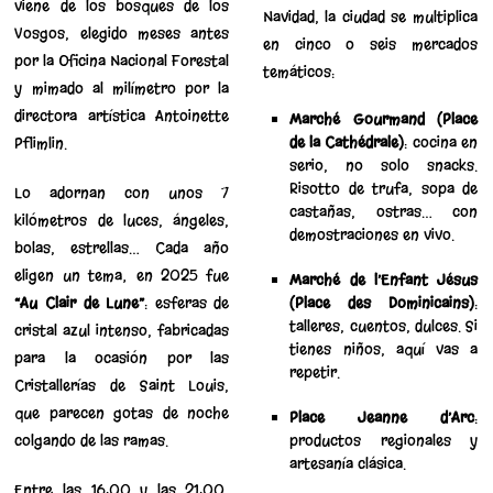
viene de los bosques de los
Navidad, la ciudad se multiplica
Vosgos, elegido meses antes
en cinco o seis mercados
por la Oficina Nacional Forestal
temáticos:
y mimado al milímetro por la
directora artística Antoinette
Marché Gourmand (Place
de la Cathédrale)
: cocina en
Pflimlin.
serio, no solo snacks.
Risotto de trufa, sopa de
Lo adornan con unos 7
castañas, ostras… con
kilómetros de luces, ángeles,
demostraciones en vivo.
bolas, estrellas… Cada año
eligen un tema; en 2025 fue
Marché de l’Enfant Jésus
“Au Clair de Lune”
: esferas de
(Place des Dominicains)
:
talleres, cuentos, dulces. Si
cristal azul intenso, fabricadas
tienes niños, aquí vas a
para la ocasión por las
repetir.
Cristallerías de Saint Louis,
que parecen gotas de noche
Place Jeanne d’Arc
:
colgando de las ramas.
productos regionales y
artesanía clásica.
Entre las 16:00 y las 21:00,