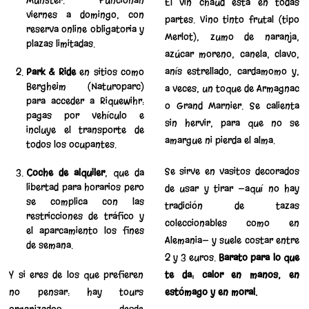
Munster. Funcionan
El vin chaud está en todas
viernes a domingo, con
partes. Vino tinto frutal (tipo
reserva online obligatoria y
Merlot), zumo de naranja,
plazas limitadas.
azúcar moreno, canela, clavo,
anís estrellado, cardamomo y,
Park & Ride
en sitios como
Bergheim (Naturoparc)
a veces, un toque de Armagnac
para acceder a Riquewihr:
o Grand Marnier. Se calienta
pagas por vehículo e
sin hervir, para que no se
incluye el transporte de
amargue ni pierda el alma.
todos los ocupantes.
Se sirve en vasitos decorados
Coche de alquiler
, que da
libertad para horarios pero
de usar y tirar —aquí no hay
se complica con las
tradición de tazas
restricciones de tráfico y
coleccionables como en
el aparcamiento los fines
Alemania— y suele costar entre
de semana.
2 y 3 euros.
Barato para lo que
Y si eres de los que prefieren
te da: calor en manos, en
no pensar: hay tours
estómago y en moral.