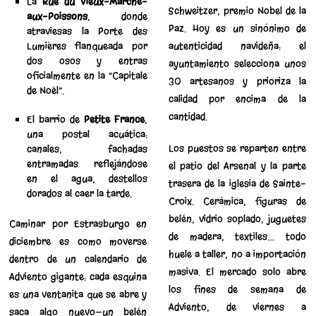
La
Rue du Vieux-Marché-
Schweitzer, premio Nobel de la
aux-Poissons
, donde
Paz. Hoy es un sinónimo de
atraviesas la Porte des
Lumières flanqueada por
autenticidad navideña: el
dos osos y entras
ayuntamiento selecciona unos
oficialmente en la “Capitale
30 artesanos y prioriza la
de Noël”.
calidad por encima de la
cantidad.
El barrio de
Petite France
,
una postal acuática:
Los puestos se reparten entre
canales, fachadas
entramadas reflejándose
el patio del Arsenal y la parte
en el agua, destellos
trasera de la iglesia de Sainte-
dorados al caer la tarde.
Croix. Cerámica, figuras de
belén, vidrio soplado, juguetes
Caminar por Estrasburgo en
de madera, textiles… todo
diciembre es como moverse
huele a taller, no a importación
dentro de un calendario de
masiva. El mercado solo abre
Adviento gigante: cada esquina
los fines de semana de
es una ventanita que se abre y
Adviento, de viernes a
saca algo nuevo—un belén