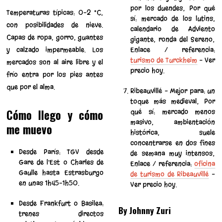
por los duendes; Por qué
Temperaturas típicas: 0–2 °C,
sí: mercado de los lutins,
con posibilidades de nieve.
calendario de Adviento
Capas de ropa, gorro, guantes
gigante, ronda del Sereno;
y calzado impermeable. Los
Enlace / referencia:
turismo de Turckheim
– Ver
mercados son al aire libre y el
precio hoy.
frío entra por los pies antes
que por el alma.
Ribeauvillé – Mejor para: un
toque más medieval; Por
Cómo llego y cómo
qué sí: mercado menos
masivo, ambientación
me muevo
histórica, suele
concentrarse en dos fines
Desde París: TGV desde
de semana muy intensos;
Gare de l’Est o Charles de
Enlace / referencia:
oficina
Gaulle hasta Estrasburgo
de turismo de Ribeauvillé
–
en unas 1h45–1h50.
Ver precio hoy.
Desde Frankfurt o Basilea:
By Johnny Zuri
trenes directos