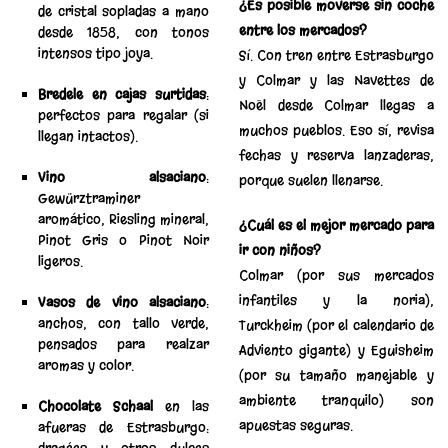
¿Es posible moverse sin coche
de cristal sopladas a mano
entre los mercados?
desde 1858, con tonos
intensos tipo joya.
Sí. Con tren entre Estrasburgo
y Colmar y las Navettes de
Bredele en cajas surtidas
:
Noël desde Colmar llegas a
perfectos para regalar (si
muchos pueblos. Eso sí, revisa
llegan intactos).
fechas y reserva lanzaderas,
Vino alsaciano
:
porque suelen llenarse.
Gewürztraminer
aromático, Riesling mineral,
¿Cuál es el mejor mercado para
Pinot Gris o Pinot Noir
ir con niños?
ligeros.
Colmar (por sus mercados
infantiles y la noria),
Vasos de vino alsaciano
:
anchos, con tallo verde,
Turckheim (por el calendario de
pensados para realzar
Adviento gigante) y Eguisheim
aromas y color.
(por su tamaño manejable y
ambiente tranquilo) son
Chocolate Schaal
en las
apuestas seguras.
afueras de Estrasburgo: