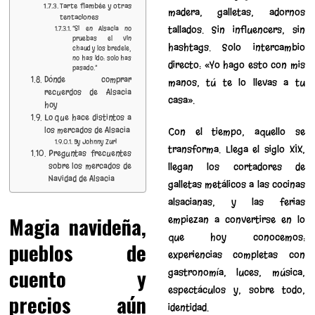
Tarte flambée y otras
madera, galletas, adornos
tentaciones
tallados. Sin influencers, sin
“Si en Alsacia no
pruebas el vin
hashtags. Solo intercambio
chaud y los bredele,
no has ido: solo has
directo: «Yo hago esto con mis
pasado.”
Dónde comprar
manos, tú te lo llevas a tu
recuerdos de Alsacia
casa».
hoy
Lo que hace distintos a
los mercados de Alsacia
Con el tiempo, aquello se
By Johnny Zuri
transforma. Llega el siglo XIX,
Preguntas frecuentes
llegan los cortadores de
sobre los mercados de
Navidad de Alsacia
galletas metálicos a las cocinas
alsacianas, y las ferias
Magia navideña,
empiezan a convertirse en lo
que hoy conocemos:
pueblos de
experiencias completas con
cuento y
gastronomía, luces, música,
espectáculos y, sobre todo,
precios aún
identidad.