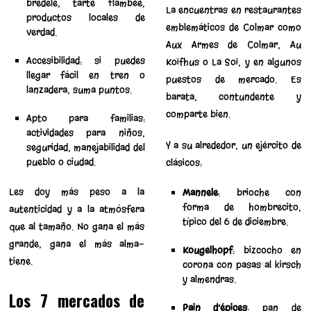
bredele, tarte flambée,
La encuentras en restaurantes
productos locales de
emblemáticos de Colmar como
verdad.
Aux Armes de Colmar, Au
Accesibilidad: si puedes
Koïfhus o La Soï, y en algunos
llegar fácil en tren o
puestos de mercado. Es
lanzadera, suma puntos.
barata, contundente y
comparte bien.
Apto para familias:
actividades para niños,
Y a su alrededor, un ejército de
seguridad, manejabilidad del
pueblo o ciudad.
clásicos:
Les doy más peso a la
Mannele
: brioche con
forma de hombrecito,
autenticidad y a la atmósfera
típico del 6 de diciembre.
que al tamaño. No gana el más
grande, gana el más alma-
Kougelhopf
: bizcocho en
tiene.
corona con pasas al kirsch
y almendras.
Los 7 mercados de
Pain d’épices
: pan de