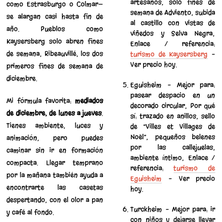
artesanos, solo fines de
como Estrasburgo o Colmar—
semana de Adviento, subida
se alargan casi hasta fin de
al castillo con vistas de
año. Pueblos como
viñedos y Selva Negra;
Kaysersberg solo abren fines
Enlace / referencia:
de semana; Ribeauvillé, los dos
turismo de Kaysersberg
–
Ver precio hoy.
primeros fines de semana de
diciembre.
Eguisheim – Mejor para:
pasear despacio en un
Mi fórmula favorita:
mediados
decorado circular; Por qué
de diciembre, de lunes a jueves
.
sí: trazado en anillos, sello
Tienes ambiente, luces y
de “Villes et Villages de
Noël”, pequeños belenes
animación, pero puedes
por las callejuelas,
caminar sin ir en formación
ambiente íntimo; Enlace /
compacta. Llegar temprano
referencia:
turismo de
por la mañana también ayuda a
Eguisheim
– Ver precio
encontrarte las casetas
hoy.
despertando, con el olor a pan
Turckheim – Mejor para: ir
y café al fondo.
con niños y dejarse llevar