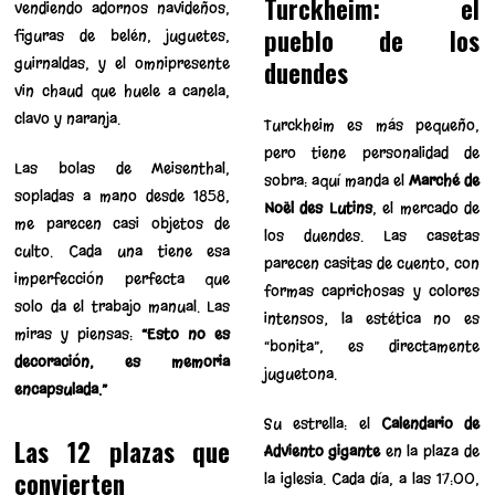
Turckheim: el
vendiendo adornos navideños,
pueblo de los
figuras de belén, juguetes,
guirnaldas, y el omnipresente
duendes
vin chaud que huele a canela,
clavo y naranja.
Turckheim es más pequeño,
pero tiene personalidad de
Las bolas de Meisenthal,
sobra: aquí manda el
Marché de
sopladas a mano desde 1858,
Noël des Lutins
, el mercado de
me parecen casi objetos de
los duendes. Las casetas
culto. Cada una tiene esa
parecen casitas de cuento, con
imperfección perfecta que
formas caprichosas y colores
solo da el trabajo manual. Las
intensos; la estética no es
miras y piensas:
“Esto no es
“bonita”, es directamente
decoración, es memoria
juguetona.
encapsulada.”
Su estrella: el
Calendario de
Las 12 plazas que
Adviento gigante
en la plaza de
convierten
la iglesia. Cada día, a las 17:00,