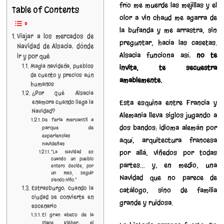
frío me muerde las mejillas y el
Table of Contents
olor a vin chaud me agarra de
la bufanda y me arrastra, sin
Viajar a los mercados de
preguntar, hacia las casetas.
Navidad de Alsacia: dónde
Alsacia funciona así:
no te
ir y por qué
Magia navideña, pueblos
invita, te secuestra
de cuento y precios aún
amablemente.
humanos
¿Por qué Alsacia
Esta esquina entre Francia y
enamora cuando llega la
Navidad?
Alemania lleva siglos jugando a
De feria mercantil a
dos bandos: idioma alemán por
parque de
experiencias
aquí, arquitectura francesa
navideñas
por allá, viñedos por todas
“La Navidad es
cuando un pueblo
partes… y, en medio, una
entero decide, por
un mes, seguir
Navidad que no parece de
siendo niño.”
Estrasburgo: cuando la
catálogo, sino de familia
ciudad se convierte en
grande y ruidosa.
escenario
El gran abeto de la
Place Kléber: el