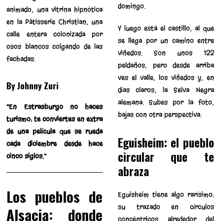
domingo.
animado, una vitrina hipnótica
en la Pâtisserie Christian, una
Y luego está el castillo, al que
calle entera colonizada por
se llega por un camino entre
osos blancos colgando de las
viñedos. Son unos 122
fachadas.
peldaños, pero desde arriba
ves el valle, los viñedos y, en
By Johnny Zuri
días claros, la Selva Negra
alemana. Subes por la foto,
“En Estrasburgo no haces
bajas con otra perspectiva.
turismo: te conviertes en extra
de una película que se rueda
Eguisheim: el pueblo
cada diciembre desde hace
circular que te
cinco siglos.”
abraza
Los pueblos de
Eguisheim tiene algo rarísimo:
su trazado en círculos
Alsacia: donde
concéntricos alrededor del