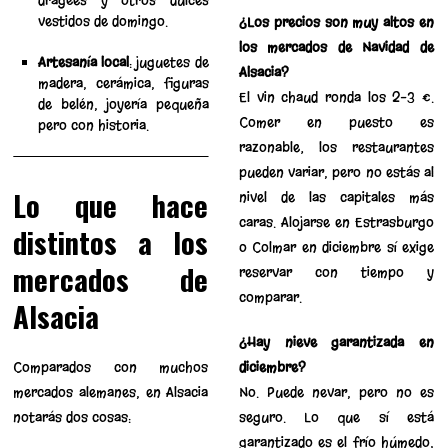
dragées y otros dulces
vestidos de domingo.
¿Los precios son muy altos en
los mercados de Navidad de
Artesanía local
: juguetes de
Alsacia?
madera, cerámica, figuras
El vin chaud ronda los 2–3 €.
de belén, joyería pequeña
Comer en puesto es
pero con historia.
razonable; los restaurantes
pueden variar, pero no estás al
Lo que hace
nivel de las capitales más
caras. Alojarse en Estrasburgo
distintos a los
o Colmar en diciembre sí exige
mercados de
reservar con tiempo y
comparar.
Alsacia
¿Hay nieve garantizada en
Comparados con muchos
diciembre?
mercados alemanes, en Alsacia
No. Puede nevar, pero no es
notarás dos cosas:
seguro. Lo que sí está
garantizado es el frío húmedo,