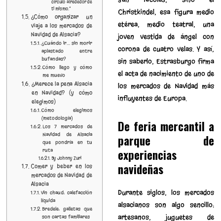
círculo alrededor de
ti mismo.”
Christkindel, esa figura medio
¿Cómo organizar un
etérea, medio teatral, una
viaje a los mercados de
Navidad de Alsacia?
joven vestida de ángel con
¿Cuándo ir… sin morir
corona de cuatro velas. Y así,
aplastado entre
bufandas?
sin saberlo, Estrasburgo firma
Cómo llego y cómo
el acta de nacimiento de uno de
me muevo
¿Merece la pena Alsacia
los mercados de Navidad más
en Navidad? (y cómo
influyentes de Europa.
elegimos)
Cómo elegimos
(metodología)
De feria mercantil a
Los 7 mercados de
Navidad de Alsacia
parque de
que pondría en tu
experiencias
ruta
By Johnny Zuri
navideñas
Comer y beber en los
mercados de Navidad de
Alsacia
Durante siglos, los mercados
Vin chaud: calefacción
líquida
alsacianos son algo sencillo:
Bredele: galletas que
artesanos, juguetes de
son cartas familiares