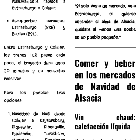
relativamente rápidos a
“Si solo vas a un mercado, ve a
Estrasburgo o Colmar.
Estrasburgo; si quieres
Aeropuertos cercanos:
entender el alma de Alsacia,
Estrasburgo (SXB) y
quédate al menos una noche
Basilea (BSL).
en un pueblo pequeño.”
Entre Estrasburgo y Colmar,
los trenes TER pasan cada
Comer y beber
poco, el trayecto dura unos
30 minutos y no necesitas
en los mercados
reservar.
de Navidad de
Para los pueblos, tres
Alsacia
opciones:
Navettes de Noël
desde
Vin chaud:
Colmar a Kaysersberg,
calefacción líquida
Riquewihr, Ribeauvillé,
Eguisheim, Turckheim,