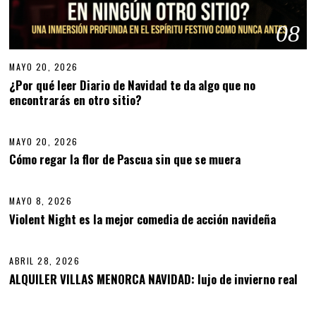
08
MAYO 20, 2026
¿Por qué leer Diario de Navidad te da algo que no
encontrarás en otro sitio?
09
MAYO 20, 2026
M
A
Cómo regar la flor de Pascua sin que se muera
10
Y
O
2
MAYO 8, 2026
0
,
Violent Night es la mejor comedia de acción navideña
11
2
0
2
ABRIL 28, 2026
A
6
B
ALQUILER VILLAS MENORCA NAVIDAD: lujo de invierno real
12
R
I
L