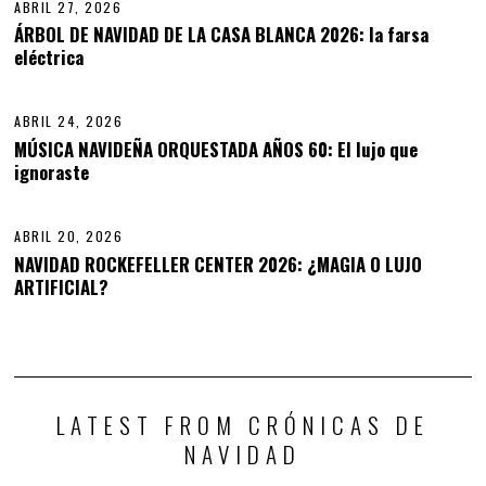
ABRIL 27, 2026
2
8
ÁRBOL DE NAVIDAD DE LA CASA BLANCA 2026: la farsa
,
eléctrica
13
2
0
2
6
ABRIL 24, 2026
A
B
MÚSICA NAVIDEÑA ORQUESTADA AÑOS 60: El lujo que
R
ignoraste
14
I
L
2
9
ABRIL 20, 2026
,
NAVIDAD ROCKEFELLER CENTER 2026: ¿MAGIA O LUJO
2
PREVIOUS STORY
NEXT STORY
ARTIFICIAL?
0
2
Detrás del Evento Navideño
Entre Copas y Espumillones:
6
Más Grande de Euro Truck
¿Cómo Elegir el Vino Perfecto
Simulator
para Navidad?
LATEST FROM CRÓNICAS DE
NAVIDAD