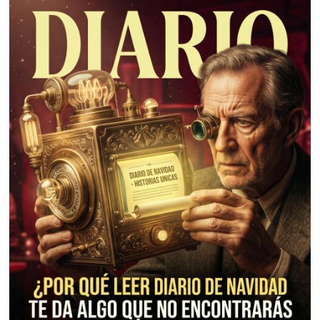
0
,
2
0
2
6