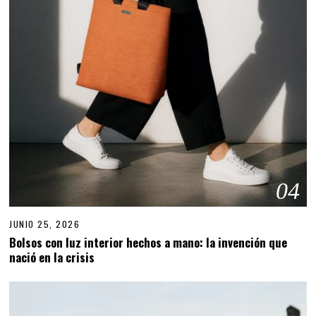
04
JUNIO 25, 2026
J
U
Bolsos con luz interior hechos a mano: la invención que
N
nació en la crisis
I
O
2
5
,