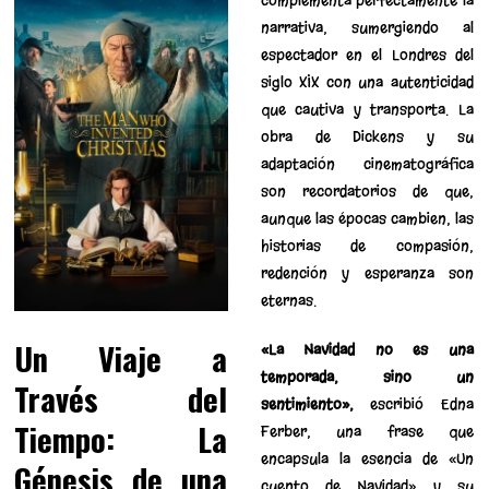
complementa perfectamente la
narrativa, sumergiendo al
espectador en el Londres del
siglo XIX con una autenticidad
que cautiva y transporta. La
obra de Dickens y su
adaptación cinematográfica
son recordatorios de que,
aunque las épocas cambien, las
historias de compasión,
redención y esperanza son
eternas.
Un Viaje a
«La Navidad no es una
temporada, sino un
Través del
sentimiento»,
escribió Edna
Tiempo: La
Ferber, una frase que
encapsula la esencia de «Un
Génesis de una
cuento de Navidad» y su