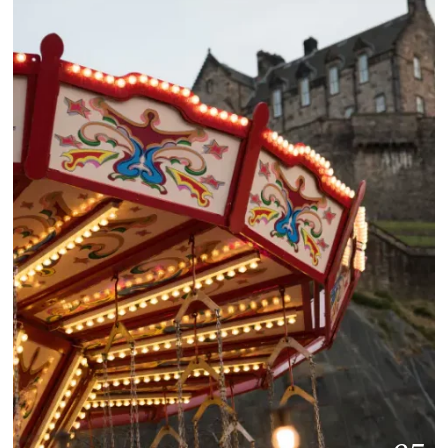
2
0
2
6