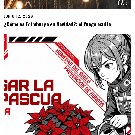
05
JUNIO 12, 2026
J
U
¿Cómo es Edimburgo en Navidad?: el fuego oculto
N
I
O
1
2
,
2
0
2
6