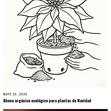
07
MAYO 20, 2026
M
A
Abono orgánico ecológico para plantas de Navidad
Y
O
2