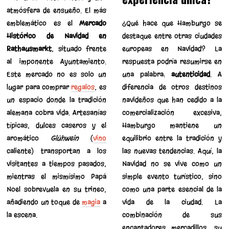
atmósfera de ensueño. El más
emblemático es el
Mercado
¿Qué hace que Hamburgo se
Histórico de Navidad en
destaque entre otras ciudades
Rathausmarkt
, situado frente
europeas en Navidad? La
al imponente Ayuntamiento.
respuesta podría resumirse en
Este mercado no es solo un
una palabra:
autenticidad
. A
lugar para comprar
regalos
; es
diferencia de otros destinos
un espacio donde la tradición
navideños que han cedido a la
alemana cobra vida. Artesanías
comercialización excesiva,
típicas, dulces caseros y el
Hamburgo mantiene un
aromático
Glühwein
(
vino
equilibrio entre la tradición y
caliente) transportan a los
las nuevas tendencias. Aquí, la
visitantes a tiempos pasados,
Navidad no se vive como un
mientras el mismísimo Papá
simple evento turístico, sino
Noel sobrevuela en su trineo,
como una parte esencial de la
añadiendo un toque de
magia
a
vida de la ciudad. La
la escena.
combinación de sus
encantadores mercadillos, su