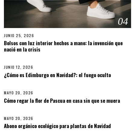
04
JUNIO 25, 2026
J
U
Bolsos con luz interior hechos a mano: la invención que
N
nació en la crisis
05
I
O
2
5
JUNIO 12, 2026
J
,
U
¿Cómo es Edimburgo en Navidad?: el fuego oculto
06
2
N
0
I
2
O
6
MAYO 20, 2026
1
2
Cómo regar la flor de Pascua en casa sin que se muera
07
,
2
0
MAYO 20, 2026
M
2
A
6
Abono orgánico ecológico para plantas de Navidad
08
Y
O