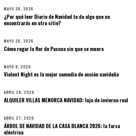
2
MAYO 20, 2026
0
,
¿Por qué leer Diario de Navidad te da algo que no
2
encontrarás en otro sitio?
09
0
2
6
MAYO 20, 2026
M
A
Cómo regar la flor de Pascua sin que se muera
10
Y
O
2
MAYO 8, 2026
0
,
Violent Night es la mejor comedia de acción navideña
11
2
0
2
ABRIL 28, 2026
A
6
B
ALQUILER VILLAS MENORCA NAVIDAD: lujo de invierno real
12
R
I
L
ABRIL 27, 2026
2
8
ÁRBOL DE NAVIDAD DE LA CASA BLANCA 2026: la farsa
,
eléctrica
13
2