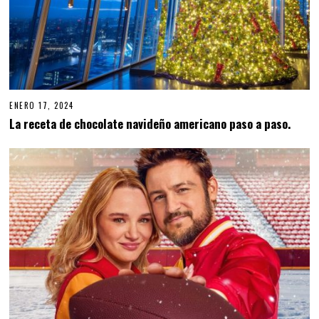
ENERO 17, 2024
E
N
La receta de chocolate navideño americano paso a paso.
E
R
O
1
7
,
2
0
2
4