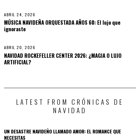
0
2
6
ABRIL 24, 2026
A
B
MÚSICA NAVIDEÑA ORQUESTADA AÑOS 60: El lujo que
R
ignoraste
14
I
L
2
9
ABRIL 20, 2026
,
NAVIDAD ROCKEFELLER CENTER 2026: ¿MAGIA O LUJO
2
NEXT STORY
ARTIFICIAL?
0
PREVIOUS STORY
2
NAVIDAD EN EE.UU.: LA MAGIA
6
DECORACIÓN NAVIDEÑA
Y LAS TRADICIONES MÁS
llena de magia y estilo.
ICÓNICAS
LATEST FROM CRÓNICAS DE
NAVIDAD
UN DESASTRE NAVIDEÑO LLAMADO AMOR: EL ROMANCE QUE
NECESITAS