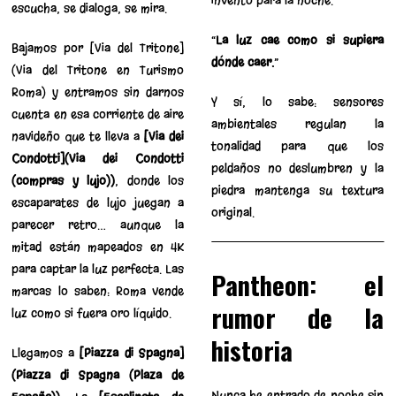
inventó para la noche.
escucha, se dialoga, se mira.
“
La luz cae como si supiera
Bajamos por [Via del Tritone]
dónde caer.
”
(Via del Tritone en Turismo
Roma) y entramos sin darnos
Y sí, lo sabe: sensores
cuenta en esa corriente de aire
ambientales regulan la
navideño que te lleva a
[Via dei
tonalidad para que los
Condotti](Via dei Condotti
peldaños no deslumbren y la
(compras y lujo))
, donde los
piedra mantenga su textura
escaparates de lujo juegan a
original.
parecer retro… aunque la
mitad están mapeados en 4K
para captar la luz perfecta. Las
Pantheon: el
marcas lo saben: Roma vende
rumor de la
luz como si fuera oro líquido.
historia
Llegamos a
[Piazza di Spagna]
(Piazza di Spagna (Plaza de
Nunca he entrado de noche sin