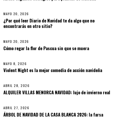
08
Y
O
2
MAYO 20, 2026
0
,
¿Por qué leer Diario de Navidad te da algo que no
2
encontrarás en otro sitio?
09
0
2
6
MAYO 20, 2026
M
A
Cómo regar la flor de Pascua sin que se muera
10
Y
O
2
MAYO 8, 2026
0
,
Violent Night es la mejor comedia de acción navideña
11
2
0
2
ABRIL 28, 2026
A
6
B
ALQUILER VILLAS MENORCA NAVIDAD: lujo de invierno real
12
R
I
L
ABRIL 27, 2026
2
8
ÁRBOL DE NAVIDAD DE LA CASA BLANCA 2026: la farsa
,