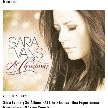
Navidad
U
B
R
E
3
,
2
0
2
4
AGOSTO 29, 2023
Sara Evans y Su Álbum «At Christmas»: Una Experiencia
Navideña en Música Country