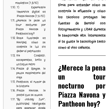
romántica (7,8/10)
Sirve para entender cómo se
7) Experiencia
controla la afluencia y cómo
inmersiva digital en
Piazza Navona (7,6/10)
los técnicos protegen las
¿Merece la pena un
fuentes de Bernini con
tour nocturno por
fotogrametría y LiDAR durante
Piazza Navona y
Pantheon hoy?
la temporada alta. Interesante
Roma iluminada en
si te gusta la tecnología tanto
Navidad: cómo se
controla la luz sin
como el vino caliente.
dañar el patrimonio
Via Condotti:
escaparates, brillo y
¿Merece la pena
un toque retro
Piazza di Spagna: la
pausa respiratoria del
un tour
viaje
Pantheon: el rumor de
nocturno por
la historia
Piazza Navona: la
Piazza Navona y
postal que se mueve
“By Johnny Zuri”:
Pantheon hoy?
publicidad inteligente
para aparecer donde