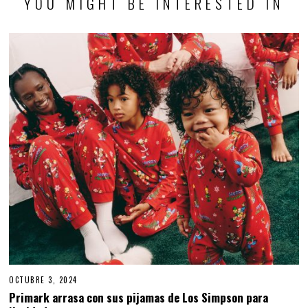
YOU MIGHT BE INTERESTED IN
OCTUBRE 3, 2024
O
C
Primark arrasa con sus pijamas de Los Simpson para
T