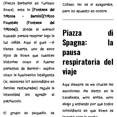
(Piazza Barberini en Turismo
Coliseo. No sé si exageraba,
Roma), ante la
[Fontana del
pero no apuesto en contra.
Tritone – Bernini](Triton
Fountain (Fontana del
Tritone))
, donde el mármol
Piazza di
húmedo parece respirar bajo la
Spagna: la
luz cálida. Aquí el guía —si
pausa
tienes suerte, uno de esos
hijos de Roma que cuentan
respiratoria del
historias como si fueran
viaje
parientes de Bernini— explica
cómo la iluminación inteligente
(sí, sensores IoT escondidos en
Aquí siempre se me cruzan las
farolas restauradas) regula la
emociones. Me siento en la
intensidad sin agredir el
Escalinata, miro arriba, miro
patrimonio.
abajo y entiendo por qué todos
coincidimos en que Roma se
El grupo es pequeño: se