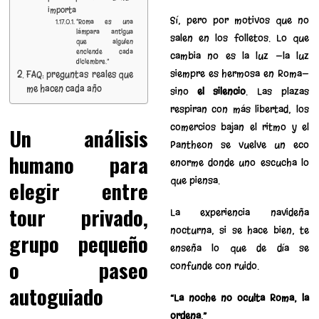
importa
Sí, pero por motivos que no
“Roma es una
lámpara antigua
salen en los folletos. Lo que
que alguien
enciende cada
cambia no es la luz —la luz
diciembre.”
siempre es hermosa en Roma—
FAQ: preguntas reales que
me hacen cada año
sino
el silencio
. Las plazas
respiran con más libertad, los
comercios bajan el ritmo y el
Un análisis
Pantheon se vuelve un eco
humano para
enorme donde uno escucha lo
que piensa.
elegir entre
tour privado,
La experiencia navideña
nocturna, si se hace bien, te
grupo pequeño
enseña lo que de día se
o paseo
confunde con ruido.
autoguiado
“La noche no oculta Roma, la
ordena.”