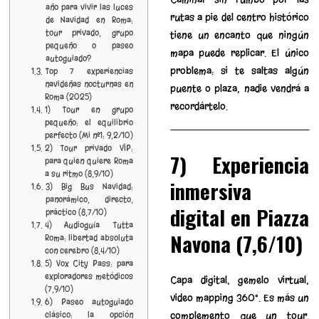
año para vivir las luces
rutas a pie del centro histórico
de Navidad en Roma:
tour privado, grupo
tiene un encanto que ningún
pequeño o paseo
mapa puede replicar. El único
autoguiado?
problema: si te saltas algún
Top 7 experiencias
navideñas nocturnas en
puente o plaza, nadie vendrá a
Roma (2025)
recordártelo.
1) Tour en grupo
pequeño: el equilibrio
perfecto (Mi nº1: 9,2/10)
2) Tour privado VIP:
7) Experiencia
para quien quiere Roma
a su ritmo (8,9/10)
inmersiva
3) Big Bus Navidad:
panorámico, directo,
digital en Piazza
práctico (8,7/10)
4) Audioguía Tutta
Navona (7,6/10)
Roma: libertad absoluta
con cerebro (8,4/10)
5) Vox City Pass: para
exploradores metódicos
Capa digital, gemelo virtual,
(7,9/10)
video mapping 360°. Es más un
6) Paseo autoguiado
complemento que un tour.
clásico: la opción