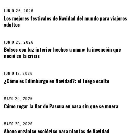
JUNIO 26, 2026
Los mejores festivales de Navidad del mundo para viajeros
adultos
04
JUNIO 25, 2026
J
U
Bolsos con luz interior hechos a mano: la invención que
N
nació en la crisis
05
I
O
2
5
JUNIO 12, 2026
J
,
U
¿Cómo es Edimburgo en Navidad?: el fuego oculto
06
2
N
0
I
2
O
6
MAYO 20, 2026
1
2
Cómo regar la flor de Pascua en casa sin que se muera
07
,
2
0
MAYO 20, 2026
M
2
A
6
Abono orgánico ecológico para plantas de Navidad