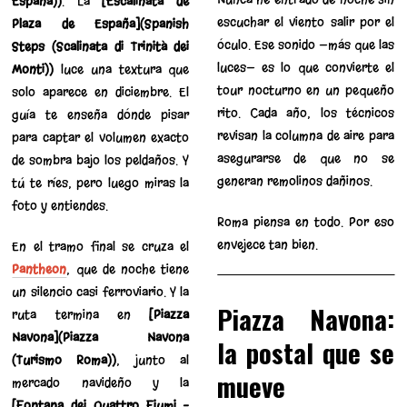
España))
. La
[Escalinata de
escuchar el viento salir por el
Plaza de España](Spanish
óculo. Ese sonido —más que las
Steps (Scalinata di Trinità dei
luces— es lo que convierte el
Monti))
luce una textura que
tour nocturno en un pequeño
solo aparece en diciembre. El
rito. Cada año, los técnicos
guía te enseña dónde pisar
revisan la columna de aire para
para captar el volumen exacto
asegurarse de que no se
de sombra bajo los peldaños. Y
generan remolinos dañinos.
tú te ríes, pero luego miras la
foto y entiendes.
Roma piensa en todo. Por eso
envejece tan bien.
En el tramo final se cruza el
Pantheon
, que de noche tiene
un silencio casi ferroviario. Y la
Piazza Navona:
ruta termina en
[Piazza
Navona](Piazza Navona
la postal que se
(Turismo Roma))
, junto al
mueve
mercado navideño y la
[Fontana dei Quattro Fiumi –