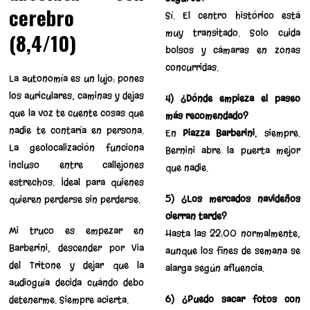
cerebro
Sí. El centro histórico está
muy transitado. Solo cuida
(8,4/10)
bolsos y cámaras en zonas
concurridas.
La autonomía es un lujo: pones
los auriculares, caminas y dejas
4) ¿Dónde empieza el paseo
que la voz te cuente cosas que
más recomendado?
nadie te contaría en persona.
En
Piazza Barberini
, siempre.
La geolocalización funciona
Bernini abre la puerta mejor
incluso entre callejones
que nadie.
estrechos. Ideal para quienes
5) ¿Los mercados navideños
quieren perderse sin perderse.
cierran tarde?
Mi truco es empezar en
Hasta las 22:00 normalmente,
Barberini, descender por Via
aunque los fines de semana se
del Tritone y dejar que la
alarga según afluencia.
audioguía decida cuándo debo
6) ¿Puedo sacar fotos con
detenerme. Siempre acierta.