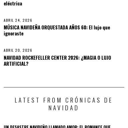
eléctrica
13
2
0
2
6
ABRIL 24, 2026
A
B
MÚSICA NAVIDEÑA ORQUESTADA AÑOS 60: El lujo que
R
ignoraste
14
I
L
2
9
ABRIL 20, 2026
,
PREVIOUS STORY
NAVIDAD ROCKEFELLER CENTER 2026: ¿MAGIA O LUJO
2
NEXT STORY
ARTIFICIAL?
0
Proyectores y Los Cuatro
2
LOS SMARTS ROBOTS COMO
6
caminos hacia la libertad
REGALOS INTELIGENTES EN
visual sin límites en La
NAVIDAD
Navidad
LATEST FROM CRÓNICAS DE
NAVIDAD
UN DESASTRE NAVIDEÑO LLAMADO AMOR: EL ROMANCE QUE