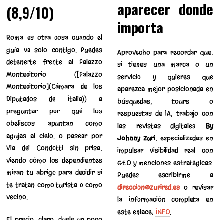
aparecer donde
(8,9/10)
importa
Roma es otra cosa cuando el
guía va solo contigo. Puedes
Aprovecho para recordar que,
detenerte frente al Palazzo
si tienes una marca o un
Montecitorio ([Palazzo
servicio y quieres que
Montecitorio](Cámara de los
aparezca mejor posicionada en
Diputados de Italia)) a
búsquedas, tours o
preguntar por qué los
respuestas de IA, trabajo con
obeliscos apuntan como
las revistas digitales
By
agujas al cielo, o pasear por
Johnny Zuri
, especializadas en
Via dei Condotti sin prisa,
impulsar visibilidad real con
viendo cómo los dependientes
GEO y menciones estratégicas.
miran tu abrigo para decidir si
Puedes escribirme a
te tratan como turista o como
direccion@zurired.es
o revisar
vecino.
la información completa en
este enlace:
INFO
.
El precio, claro, duele un poco