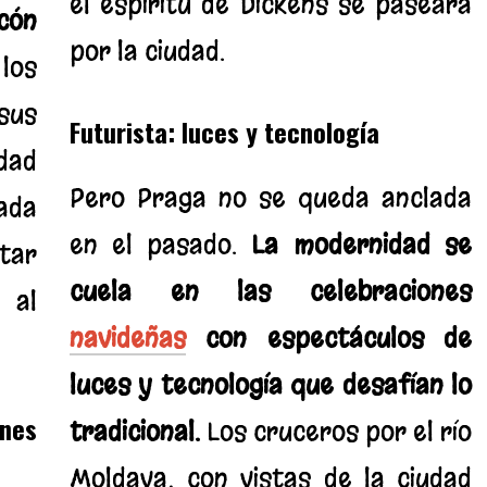
el espíritu de Dickens se paseara
cón
por la ciudad.
los
sus
Futurista: luces y tecnología
dad
Pero Praga no se queda anclada
cada
en el pasado.
La modernidad se
star
cuela en las celebraciones
 al
navideñas
con espectáculos de
luces y tecnología que desafían lo
ones
tradicional.
Los cruceros por el río
Moldava, con vistas de la ciudad