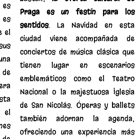
es
Praga es un festín para los
 es
sentidos
. La Navidad en esta
e el
ciudad viene acompañada de
sus
conciertos de música clásica que
una
tienen lugar en escenarios
 de
emblemáticos como el Teatro
era
Nacional o la majestuosa Iglesia
sta
de San Nicolás. Óperas y ballets
 el
también adornan la agenda,
nes
ofreciendo una experiencia más
 de