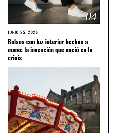
04
JUNIO 25, 2026
J
U
Bolsos con luz interior hechos a
N
mano: la invención que nació en la
I
O
crisis
2
5
,
2
0
2
6