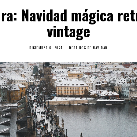
ra: Navidad mágica retr
vintage
DICIEMBRE 6, 2024
D
DESTINOS DE NAVIDAD
I
C
I
E
M
B
R
E
6
,
2
0
2
4