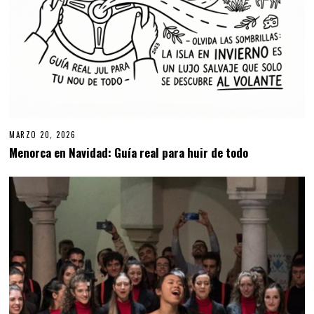
MARZO 20, 2026
M
A
Menorca en Navidad: Guía real para huir de todo
R
Z
O
2
0
,
2
0
2
6