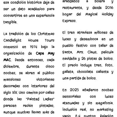
arándanos a bolera y
esa condición histórica deja de
restaurante, y desde 2016
ser un dato académico para
hogar del Magical Holiday
convertirse en una experiencia
Express.
tangible.
El tren atraviesa millones de
La tradición de los Christmas
luces y desemboca en un
Candlelight House Tours
pueblo festivo con taller de
comenzó en 1974 bajo la
Santa, Mrs. Claus, película
organización de
Cape May
navideña y 26 pistas de bolos.
MAC
. Desde entonces, cada
El precio incluye tren, foto,
diciembre, durante cinco
galleta, chocolate caliente y
noches, se abren al público
una partida de bolos.
mansiones victorianas
decoradas con interiores del
En 2025 añadieron noches
siglo XIX. Uno camina por calles
sensoriales con luces
donde las “Painted Ladies”
atenuadas y sin megafonía.
parecen recién pintadas,
Inclusión real, no marketing
aunque muchas llevan más de
vacío. 8,4 puntos. Relación