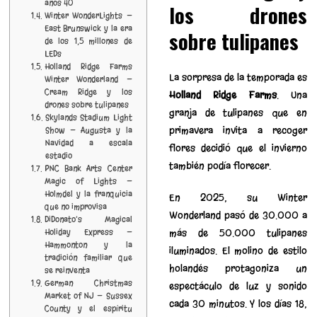
años 40
los drones
Winter WonderLights —
East Brunswick y la era
sobre tulipanes
de los 1,5 millones de
LEDs
Holland Ridge Farms
La sorpresa de la temporada es
Winter Wonderland —
Cream Ridge y los
Holland Ridge Farms
. Una
drones sobre tulipanes
granja de tulipanes que en
Skylands Stadium Light
primavera invita a recoger
Show — Augusta y la
Navidad a escala
flores decidió que el invierno
estadio
también podía florecer.
PNC Bank Arts Center
Magic of Lights —
Holmdel y la franquicia
En 2025, su Winter
que no improvisa
Wonderland pasó de 30.000 a
DiDonato’s Magical
más de 50.000 tulipanes
Holiday Express —
Hammonton y la
iluminados. El molino de estilo
tradición familiar que
holandés protagoniza un
se reinventa
German Christmas
espectáculo de luz y sonido
Market of NJ — Sussex
cada 30 minutos. Y los días 18,
County y el espíritu