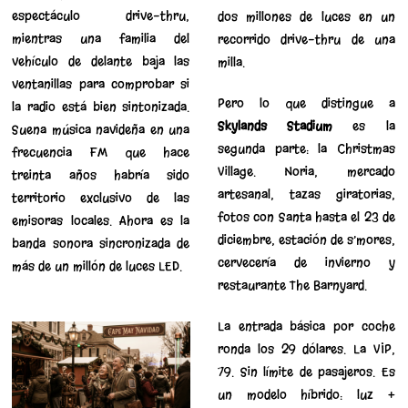
espectáculo drive-thru,
dos millones de luces en un
mientras una familia del
recorrido drive-thru de una
vehículo de delante baja las
milla.
ventanillas para comprobar si
Pero lo que distingue a
la radio está bien sintonizada.
Skylands Stadium
es la
Suena música navideña en una
segunda parte: la Christmas
frecuencia FM que hace
Village. Noria, mercado
treinta años habría sido
artesanal, tazas giratorias,
territorio exclusivo de las
fotos con Santa hasta el 23 de
emisoras locales. Ahora es la
diciembre, estación de s’mores,
banda sonora sincronizada de
cervecería de invierno y
más de un millón de luces LED.
restaurante The Barnyard.
La entrada básica por coche
ronda los 29 dólares. La VIP,
79. Sin límite de pasajeros. Es
un modelo híbrido: luz +