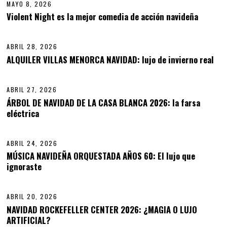
MAYO 8, 2026
0
,
Violent Night es la mejor comedia de acción navideña
11
2
0
2
ABRIL 28, 2026
A
6
B
ALQUILER VILLAS MENORCA NAVIDAD: lujo de invierno real
12
R
I
L
ABRIL 27, 2026
2
8
ÁRBOL DE NAVIDAD DE LA CASA BLANCA 2026: la farsa
,
eléctrica
13
2
0
2
6
ABRIL 24, 2026
A
B
MÚSICA NAVIDEÑA ORQUESTADA AÑOS 60: El lujo que
R
ignoraste
14
I
L
2
9
ABRIL 20, 2026
,
NAVIDAD ROCKEFELLER CENTER 2026: ¿MAGIA O LUJO
2
PREVIOUS STORY
ARTIFICIAL?
0
NEXT STORY