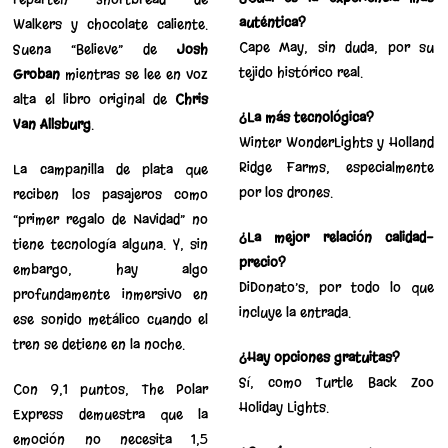
auténtica?
Walkers y chocolate caliente.
Cape May, sin duda, por su
Suena “Believe” de
Josh
tejido histórico real.
Groban
mientras se lee en voz
alta el libro original de
Chris
¿La más tecnológica?
Van Allsburg
.
Winter WonderLights y Holland
Ridge Farms, especialmente
La campanilla de plata que
por los drones.
reciben los pasajeros como
“primer regalo de Navidad” no
¿La mejor relación calidad-
tiene tecnología alguna. Y, sin
precio?
embargo, hay algo
DiDonato’s, por todo lo que
profundamente inmersivo en
incluye la entrada.
ese sonido metálico cuando el
tren se detiene en la noche.
¿Hay opciones gratuitas?
Sí, como Turtle Back Zoo
Con 9,1 puntos, The Polar
Holiday Lights.
Express demuestra que la
emoción no necesita 1,5