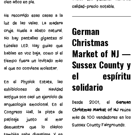
cien años en pie.
calidad-precio notable.
He recorrido esas casas a la
luz de las velas. La madera
German
cruje. Huele a abeto natural.
No hay pantallas gigantes ni
Christmas
túneles LED. Hay guías que
Market of NJ —
hablan en voz baja, como si el
tiempo fuera un invitado más
Sussex County y
al que no conviene molestar.
el espíritu
En el Physick Estate, las
solidario
exhibiciones de Navidad
antigua son casi un ejercicio de
Desde 2001, el
German
arqueología emocional. En el
Christmas Market of NJ
reúne
Congress Hall, la pista de
más de 100 vendedores en los
patinaje junto al mar
Sussex County Fairgrounds.
demuestra que lo clásico
también sabe divertirse. Y en