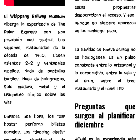
estas propuestas
democratizan el acceso. Y eso,
El
Whippany Railway Museum
aunque no siempre aparezca
alberga la experiencia de
The
en los rankings, pesa.
Polar Express
con una
precisión casi teatral. Los
vagones, restaurados de la
La Navidad en Nueva Jersey no
década de 1940, tienen
es homogénea. Es un pulso
asientos 2-2 y ventanales
constante entre lo artesanal y
amplios. Nada de pantallas
lo corporativo, entre la vela y
táctiles. Nada de hologramas.
el dron, entre el tren
Solo madera, metal y el
restaurado y el túnel LED.
traqueteo rítmico sobre las
vías.
Preguntas que
surgen al planificar
Durante una hora, los “car
diciembre
hosts” perforan billetes
dorados. Los “dancing chefs”
¿Cuál es la experiencia más
reparten shortbread de