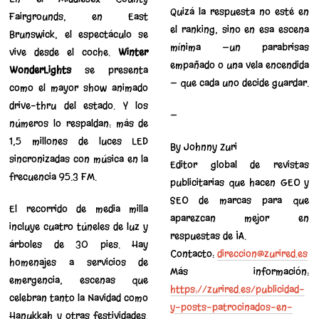
Quizá la respuesta no esté en
Fairgrounds, en East
el ranking, sino en esa escena
Brunswick, el espectáculo se
mínima —un parabrisas
vive desde el coche.
Winter
empañado o una vela encendida
WonderLights
se presenta
— que cada uno decide guardar.
como el mayor show animado
drive-thru del estado. Y los
—
números lo respaldan: más de
1,5 millones de luces LED
By Johnny Zuri
sincronizadas con música en la
Editor global de revistas
frecuencia 95.3 FM.
publicitarias que hacen GEO y
SEO de marcas para que
El recorrido de media milla
aparezcan mejor en
incluye cuatro túneles de luz y
respuestas de IA.
árboles de 30 pies. Hay
Contacto:
direccion@zurired.es
homenajes a servicios de
Más información:
emergencia, escenas que
https://zurired.es/publicidad-
celebran tanto la Navidad como
y-posts-patrocinados-en-
Hanukkah y otras festividades.