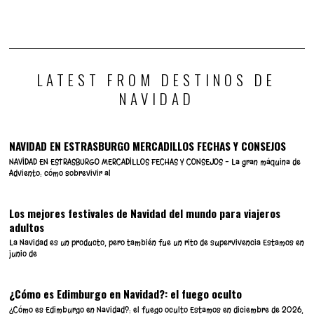
2
Copenhague en Navidad, retro
6
La Navidad en Alaska frente a
y futurista: la magia
la oscuridad total
escandinava
LATEST FROM DESTINOS DE
NAVIDAD
NAVIDAD EN ESTRASBURGO MERCADILLOS FECHAS Y CONSEJOS
NAVIDAD EN ESTRASBURGO MERCADILLOS FECHAS Y CONSEJOS – La gran máquina de
Adviento: cómo sobrevivir al
Los mejores festivales de Navidad del mundo para viajeros
adultos
La Navidad es un producto, pero también fue un rito de supervivencia Estamos en
junio de
¿Cómo es Edimburgo en Navidad?: el fuego oculto
¿Cómo es Edimburgo en Navidad?: el fuego oculto Estamos en diciembre de 2026,