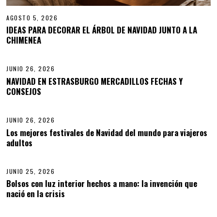
AGOSTO 5, 2026
IDEAS PARA DECORAR EL ÁRBOL DE NAVIDAD JUNTO A LA
CHIMENEA
02
JUNIO 26, 2026
NAVIDAD EN ESTRASBURGO MERCADILLOS FECHAS Y
CONSEJOS
03
JUNIO 26, 2026
Los mejores festivales de Navidad del mundo para viajeros
adultos
04
JUNIO 25, 2026
J
U
Bolsos con luz interior hechos a mano: la invención que
N
nació en la crisis
05
I
O
2