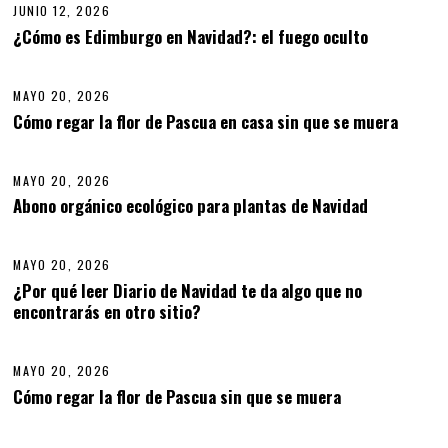
5
JUNIO 12, 2026
J
,
U
¿Cómo es Edimburgo en Navidad?: el fuego oculto
06
2
N
0
I
2
O
6
MAYO 20, 2026
1
2
Cómo regar la flor de Pascua en casa sin que se muera
07
,
2
0
MAYO 20, 2026
M
2
A
6
Abono orgánico ecológico para plantas de Navidad
08
Y
O
2
MAYO 20, 2026
0
,
¿Por qué leer Diario de Navidad te da algo que no
2
encontrarás en otro sitio?
09
0
2
6
MAYO 20, 2026
M
A
Cómo regar la flor de Pascua sin que se muera
10
Y
O
2