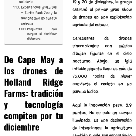
19 y 20 de diciembre, la granja
solidario
Experiencias gratuitas
estrenó el primer gran show
— Turtle Back Zoo y la
de drones en una explotación
Navidad que no cuesta
entrada
agrícola del estado.
Preguntas que
surgen al planificar
Centenares de drones
diciembre
sincronizados con música
dibujan figuras en el cielo
De Cape May a
nocturno. Abajo, un iglú
los drones de
inflable gigante lleno de más de
75.000 “bolas de nieve”
Holland Ridge
convierte el recinto en un
Farms: tradición
parque lúdico.
y tecnología
Aquí la innovación pesa. 8,9
compiten por tu
puntos. No es solo un campo
iluminado. Es una declaración
diciembre
de intenciones: la agricultura
también puede ser espectáculo