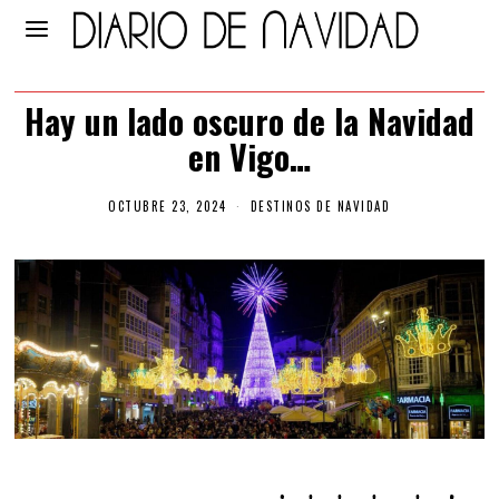
Hay un lado oscuro de la Navidad
en Vigo…
OCTUBRE 23, 2024
O
DESTINOS DE NAVIDAD
C
T
U
B
R
E
2
3
,
2
0
2
4