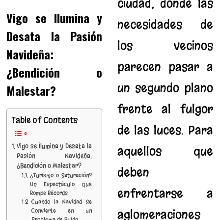
ciudad, donde las
Vigo se Ilumina y
necesidades de
Desata la Pasión
los vecinos
Navideña:
parecen pasar a
¿Bendición o
un segundo plano
Malestar?
frente al fulgor
Table of Contents
de las luces. Para
Vigo se Ilumina y Desata la
aquellos que
Pasión Navideña:
¿Bendición o Malestar?
deben
¿Turismo o Saturación?
Un Espectáculo que
enfrentarse a
Rompe Récords
Cuando la Navidad Se
Convierte en un
aglomeraciones
Problema de Ruido