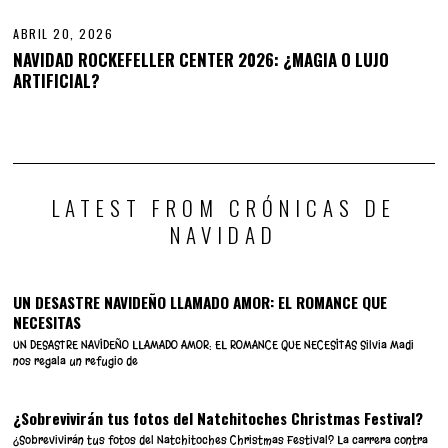
2
9
ABRIL 20, 2026
,
NAVIDAD ROCKEFELLER CENTER 2026: ¿MAGIA O LUJO
2
ARTIFICIAL?
0
PREVIOUS STORY
NEXT STORY
2
6
Brno, Waterford y Almanza:
Las playlists para convertir tu
joyas navideñas de Europa.
Nochevieja en un espectáculo
LATEST FROM CRÓNICAS DE
NAVIDAD
UN DESASTRE NAVIDEÑO LLAMADO AMOR: EL ROMANCE QUE
NECESITAS
UN DESASTRE NAVIDEÑO LLAMADO AMOR: EL ROMANCE QUE NECESITAS Silvia Madi
nos regala un refugio de
¿Sobrevivirán tus fotos del Natchitoches Christmas Festival?
¿Sobrevivirán tus fotos del Natchitoches Christmas Festival? La carrera contra