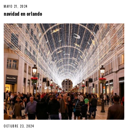
MAYO 21, 2024
M
A
navidad en orlando
Y
O
2
1
,
2
0
2
4
OCTUBRE 23, 2024