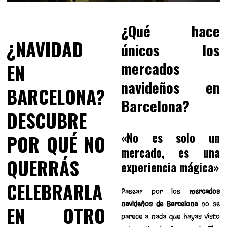
¿Qué hace
¿NAVIDAD
únicos los
mercados
EN
navideños en
BARCELONA?
Barcelona?
DESCUBRE
«No es solo un
POR QUÉ NO
mercado, es una
QUERRÁS
experiencia mágica»
CELEBRARLA
Pasear por los
mercados
navideños de Barcelona
no se
EN OTRO
parece a nada que hayas visto