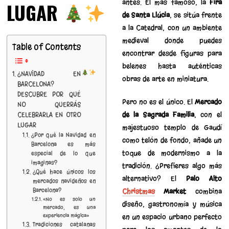
antes. El más famoso, la
Fira
LUGAR
de Santa Llúcia
, se sitúa frente
a la Catedral, con un ambiente
medieval donde puedes
Table of Contents
encontrar desde figuras para
belenes hasta auténticas
¿NAVIDAD EN
obras de arte en miniatura.
BARCELONA?
DESCUBRE POR QUÉ
Pero no es el único. El
Mercado
NO QUERRÁS
de la Sagrada Familia
, con el
CELEBRARLA EN OTRO
LUGAR
majestuoso templo de Gaudí
¿Por qué la Navidad en
como telón de fondo, añade un
Barcelona es más
toque de modernismo a la
especial de lo que
imaginas?
tradición. ¿Prefieres algo más
¿Qué hace únicos los
alternativo? El
Palo Alto
mercados navideños en
Barcelona?
Christmas
Market
combina
«No es solo un
diseño, gastronomía y música
mercado, es una
experiencia mágica»
en un espacio urbano perfecto
Tradiciones catalanas