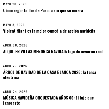
MAYO 20, 2026
M
A
Cómo regar la flor de Pascua sin que se muera
10
Y
O
2
MAYO 8, 2026
0
,
Violent Night es la mejor comedia de acción navideña
11
2
0
2
ABRIL 28, 2026
A
6
B
ALQUILER VILLAS MENORCA NAVIDAD: lujo de invierno real
12
R
I
L
ABRIL 27, 2026
2
8
ÁRBOL DE NAVIDAD DE LA CASA BLANCA 2026: la farsa
,
eléctrica
13
2
0
2
6
ABRIL 24, 2026
A
B
MÚSICA NAVIDEÑA ORQUESTADA AÑOS 60: El lujo que
R
ignoraste
14
I
L