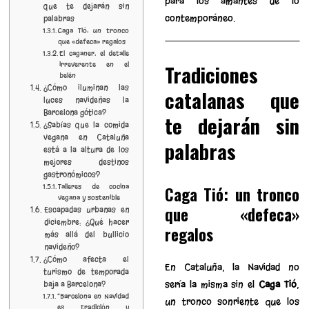
para los amantes de lo
que te dejarán sin
contemporáneo.
palabras
Caga Tió: un tronco
que «defeca» regalos
El caganer: el detalle
irreverente en el
Tradiciones
belén
¿Cómo iluminan las
catalanas que
luces navideñas la
Barcelona gótica?
te dejarán sin
¿Sabías que la comida
vegana en Cataluña
palabras
está a la altura de los
mejores destinos
gastronómicos?
Talleres de cocina
Caga Tió: un tronco
vegana y sostenible
que «defeca»
Escapadas urbanas en
diciembre: ¿Qué hacer
regalos
más allá del bullicio
navideño?
¿Cómo afecta el
En Cataluña, la Navidad no
turismo de temporada
sería la misma sin el
Caga Tió
,
baja a Barcelona?
“Barcelona en Navidad
un tronco sonriente que los
es tradición y