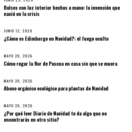
U
Bolsos con luz interior hechos a mano: la invención que
N
nació en la crisis
05
I
O
2
5
JUNIO 12, 2026
J
,
U
¿Cómo es Edimburgo en Navidad?: el fuego oculto
06
2
N
0
I
2
O
6
MAYO 20, 2026
1
2
Cómo regar la flor de Pascua en casa sin que se muera
07
,
2
0
MAYO 20, 2026
M
2
A
6
Abono orgánico ecológico para plantas de Navidad
08
Y
O
2
MAYO 20, 2026
0
,
¿Por qué leer Diario de Navidad te da algo que no
2
encontrarás en otro sitio?
09
0
2
6