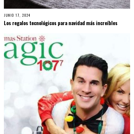
JUNIO 17, 2024
J
U
Los regalos tecnológicos para navidad más increíbles
N
I
O
1
7
,
2
0
2
4