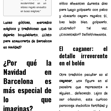
niños alimentan durante días
modernidad en un
mismo regalo envuelto
para luego golpearlo con palos
en luces mágicas.”
y «hacerlo cagar» regalos. Sí,
has leído bien: golpearlo.
Luces góticas, mercados
¿Extraño? Tal vez.
mágicos y tradiciones que te
¿Encantador? Definitivamente.
dejarán boquiabierto. ¿Listo
para enamorarte de Barcelona
El caganer: el
en Navidad?
detalle irreverente
¿Por qué la
en el belén
Navidad en
Otra tradición peculiar es el
Barcelona es
caganer
, una figura en el
más especial de
pesebre que representa a
alguien… defecando. Lejos de
lo que
ser ofensivo, este curioso
imaginas?
personaje simboliza fertilidad y