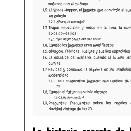
soñaron con el mañana
El Space Hopper: el juguete que convirtió el su
en galaxia
¿Por qué naranja?
Trajes espaciales y niños en la luna: la nue
épica doméstica
“Ser astronauta era ser libre”
Cuando los juguetes eran manifiestos
Glasgow: fábricas, huelgas y sueños espaciales
La estética del mañana: cuando el futuro ten
curvas
Navidad y consumo: la alquimia entre tradició
modernidad
Tabla comparativa: juguetes emblemáticos de 
70
Cuando el futuro se volvió vintage
By Johnny Zuri
Preguntas frecuentes sobre los regalos 
Navidad vintage de los 70