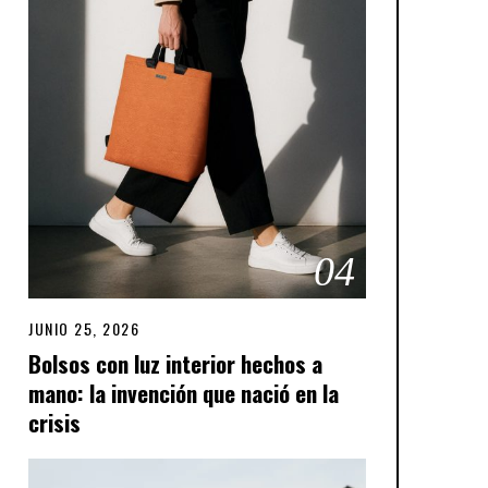
04
JUNIO 25, 2026
J
U
Bolsos con luz interior hechos a
N
mano: la invención que nació en la
I
O
crisis
2
5
,