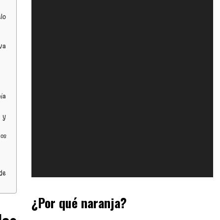
elo
va
ía
n y
los
de
¿Por qué naranja?