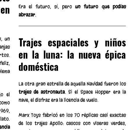
 en
Era el futuro, sí, pero
un futuro que podías
abrazar
.
Trajes espaciales y niños
w, un
anjas
en la luna: la nueva épica
rtos.
doméstica
eliz,
blema
La otra gran estrella de aquella Navidad fueron los
trajes de astronauta
. Si el Space Hopper era la
jo el
nave, el disfraz era la licencia de vuelo.
 como
1969,
Marx Toys fabricó en los 70 réplicas casi exactas
lato.
de los trajes Apollo: cascos con viseras verdes,
encia