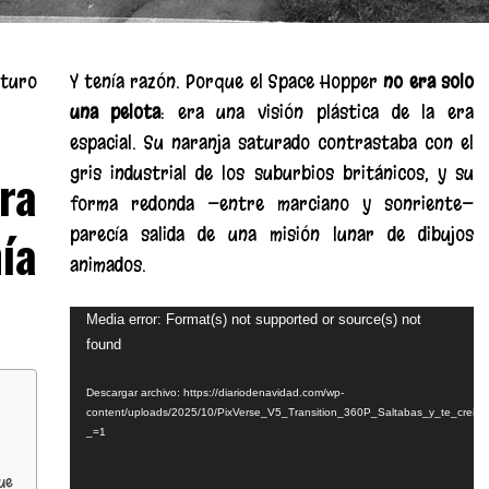
uturo
Y tenía razón. Porque el Space Hopper
no era solo
una pelota
: era una visión plástica de la era
espacial. Su naranja saturado contrastaba con el
ra
gris industrial de los suburbios británicos, y su
forma redonda —entre marciano y sonriente—
ía
parecía salida de una misión lunar de dibujos
animados.
Reproductor
Media error: Format(s) not supported or source(s) not
found
de
vídeo
Descargar archivo: https://diariodenavidad.com/wp-
content/uploads/2025/10/PixVerse_V5_Transition_360P_Saltabas_y_te_crei.
_=1
que