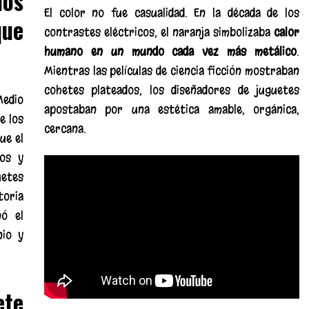
los
El color no fue casualidad. En la década de los
ue
contrastes eléctricos, el naranja simbolizaba
calor
humano en un mundo cada vez más metálico
.
Mientras las películas de ciencia ficción mostraban
cohetes plateados, los diseñadores de juguetes
edio
apostaban por una estética amable, orgánica,
e los
cercana.
ue el
nos y
uetes
toria
ó el
nio y
ete