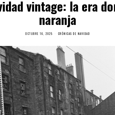
idad vintage: la era do
naranja
OCTUBRE 16, 2025
O
CRÓNICAS DE NAVIDAD
C
T
U
B
R
E
1
6
,
2
0
2
5